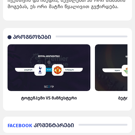
ჩვენთვის და იმედია, შევძლებთ ამ ორი თამაშის
მოგებას, ეს ორი მატჩი წყალივით გვჭირდება.
პროგნოზები
ტოტენჰემი VS მანჩესტერი
ბეტისი
Facebook
კომენტარები