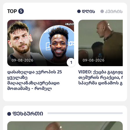
TOP
5
ᲓᲦᲘᲡ
ᲙᲕᲘᲠᲘᲡ
09-08-2026
09-08-2026
დასახელდა ევროპის 25
VIDEO: ქეცბა გაგიჟდა! 
ყველაზე
თემურის რეაქცია, რო
მაღალანაზღაურებადი
სპაერმა დინამოს გაუ
მოთამაშე - რომელ
ადგილზეა ხვიჩა
კვარაცხელია
ფეხბურთი