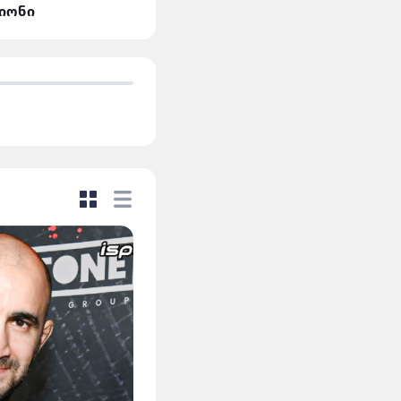
ლიონი
მან.სიტი VS დორტმუნდ