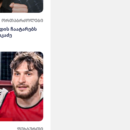
ორთაბრძოლები
დის ჩაატარებს
იკაძე
ფეხბურთი