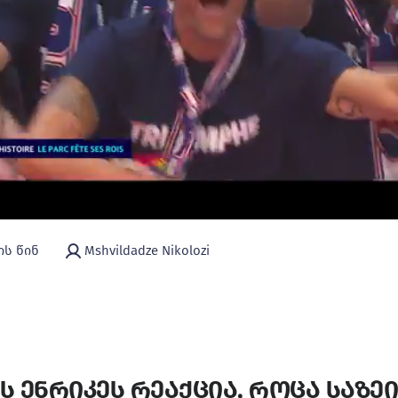
ის წინ
Mshvildadze Nikolozi
ის ენრიკეს რეაქცია, როცა საზე