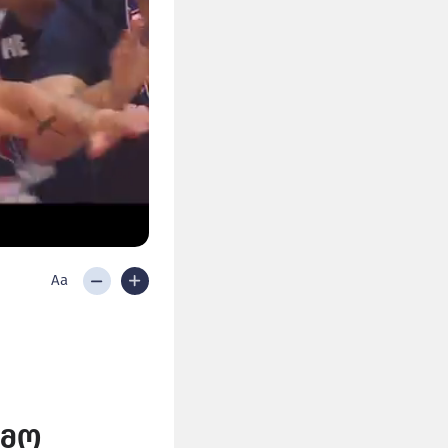
Aa
იმო