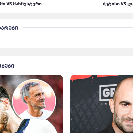
მი VS მანჩესტერი
ბეტისი VS 
ტარები
მბები