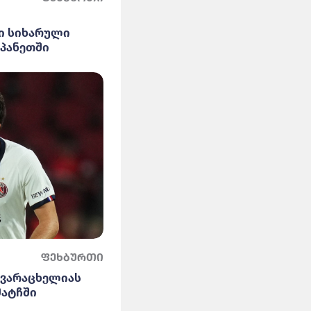
ი სიხარული
სპანეთში
ფეხბურთი
კვარაცხელიას
მატჩში