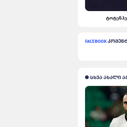
ლივერპული VS რეალი
ტოტენჰე
Facebook
კომენ
სხვა ახალი ა