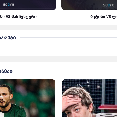
მი VS მანჩესტერი
ბეტისი VS 
ტარები
მბები