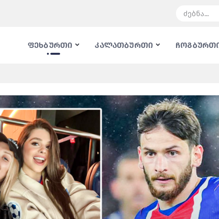
ფეხბურთი
კალათბურთი
ჩოგბურთ