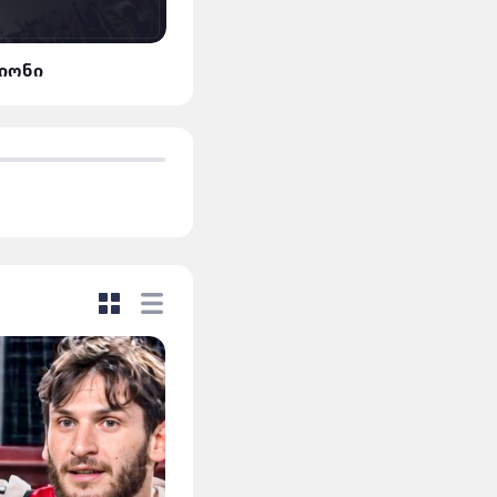
ლიონი
მან.სიტი VS დორტმუნდ