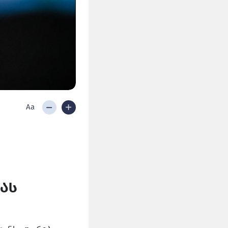
Aa
იას