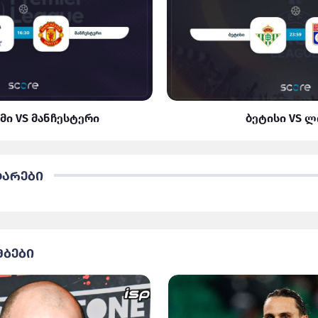
მი VS მანჩესტერი
ბეტისი VS 
ტარები
მბები