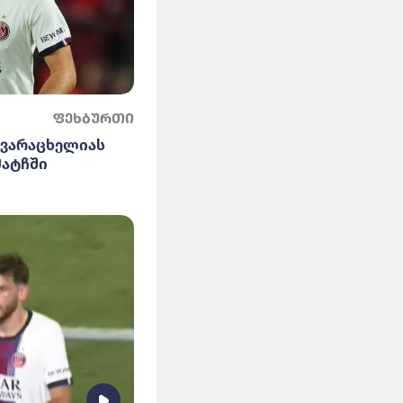
ფეხბურთი
კვარაცხელიას
მატჩში