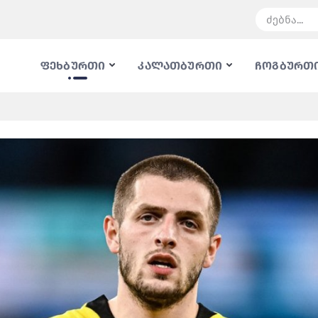
ფეხბურთი
კალათბურთი
ჩოგბურთ