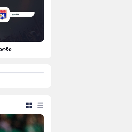
ლიონი
მან.სიტი VS დორტმუნდ