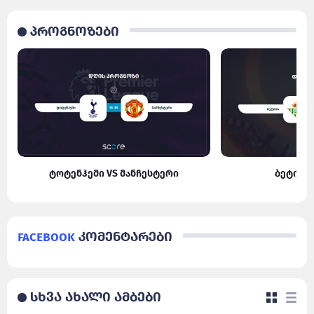
პროგნოზები
ტოტენჰემი VS მანჩესტერი
ბეტისი
Facebook
კომენტარები
სხვა ახალი ამბები