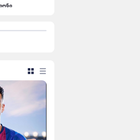
ლიონი
მან.სიტი VS დორტმუნდ