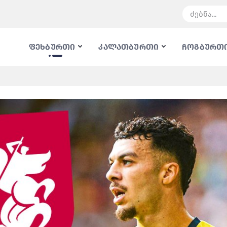
ფეხბურთი
კალათბურთი
ჩოგბურთ