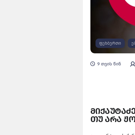
ფეხბურთი
ე
9 თვის წინ
მიქაუტაძე
თუ არა ჟ