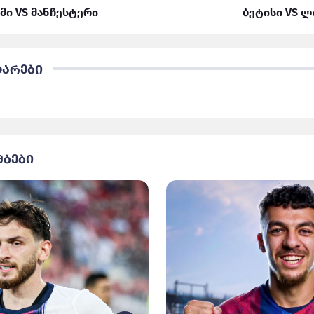
მი VS მანჩესტერი
ბეტისი VS 
ტარები
მბები