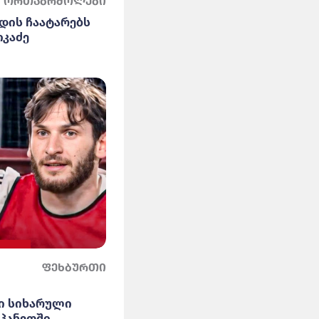
ორთაბრძოლები
დის ჩაატარებს
იკაძე
ფეხბურთი
ი სიხარული
სპანეთში