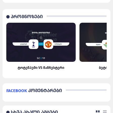
პროგნოზები
ტოტენჰემი VS მანჩესტერი
ბეტისი
Facebook
კომენტარები
სხვა ახალი ამბები