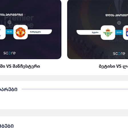
მი VS მანჩესტერი
ბეტისი VS 
ტარები
მბები