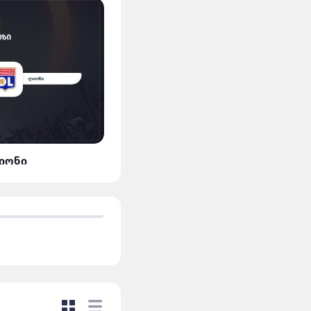
ლიონი
მან.სიტი VS დორტმუნდ