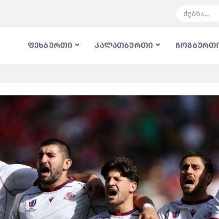
ფეხბურთი
კალათბურთი
ჩოგბურთ