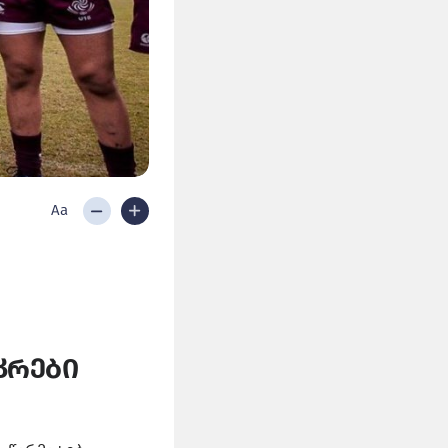
Aa
კრები