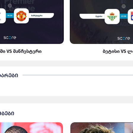
მი VS მანჩესტერი
ბეტისი VS 
ტარები
მბები