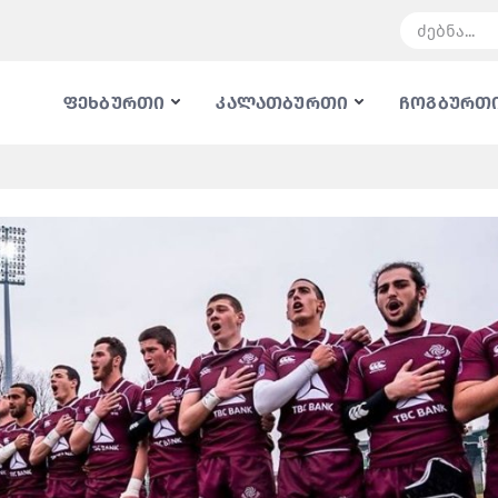
ფეხბურთი
კალათბურთი
ჩოგბურთ