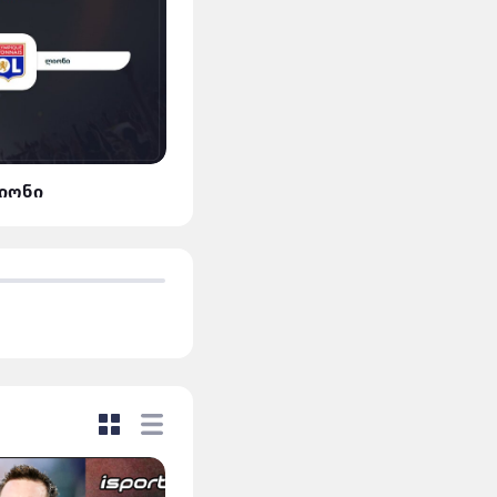
ლიონი
მან.სიტი VS დორტმუნდ