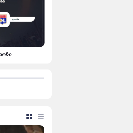
ლიონი
მან.სიტი VS დორტმუნდ