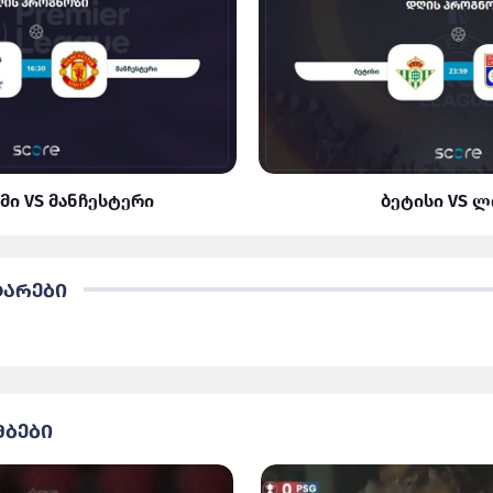
მი VS მანჩესტერი
ბეტისი VS 
ტარები
მბები