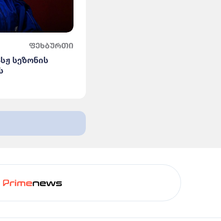
ფეხბურთი
პსჟ სეზონის
ს