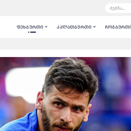
ფეხბურთი
კალათბურთი
ჩოგბურთ