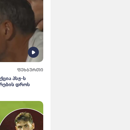
ფეხბურთი
ქცია პსჟ-ს
რების დროს