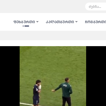
ფეხბურთი
კალათბურთი
ჩოგბურთ