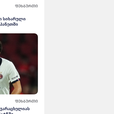
ფეხბურთი
ი სიხარული
სპანეთში
ფეხბურთი
კვარაცხელიას