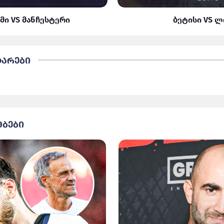
მი VS მანჩესტერი
ბეტისი VS 
ტარები
მბები