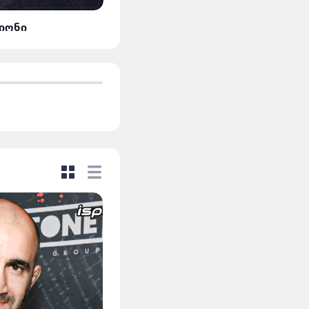
ლიონი
მან.სიტი VS დორტმუნდ